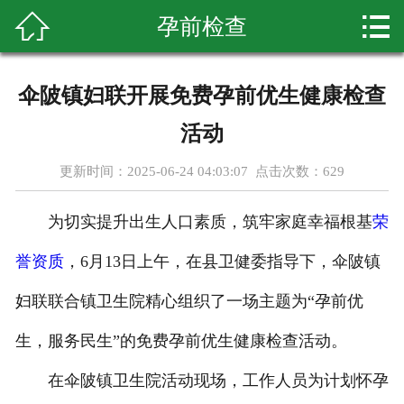



孕前检查
首页
关于我们
伞陂镇妇联开展免费孕前优生健康检查
体检套餐
活动
新闻资讯
更新时间：2025-06-24 04:03:07 点击次数：
629
专家团队
为切实提升出生人口素质，筑牢家庭幸福根基
荣
优惠套餐
誉资质
，6月13日上午，在县卫健委指导下，伞陂镇
妇联联合镇卫生院精心组织了一场主题为“孕前优
先进仪器
生，服务民生”的免费孕前优生健康检查活动。
健康知识
在伞陂镇卫生院活动现场，工作人员为计划怀孕
荣誉资质